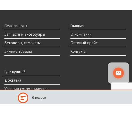
Велосипеды
Главная
Запчасти и аксессуары
О компании
Беговелы, самокаты
Оптовый прайс
Зимние товары
Контакты
Где купить?
Доставка
Условия сотрудничества
0
товаров
Реальный внешний вид и технические характеристики товара могут
отличаться от представленных на сайте.
Производитель оставляет за собой право на изменение дизайна,
характеристик и комплектации товара.