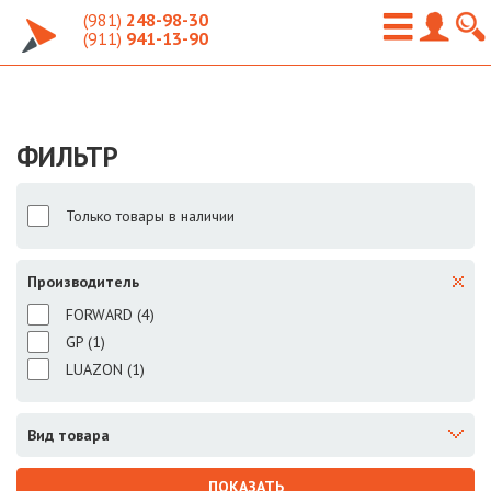
(981)
248-98-30
(911)
941-13-90
ФИЛЬТР
Только товары в наличии
Производитель
FORWARD (
4
)
GP (
1
)
LUAZON (
1
)
Вид товара