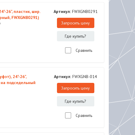
"-26", пластик, шир.
Артикул:
FWXGNB0291
ерный, FWXGNB0291)
Запросить цену
D
Где купить?
Сравнить
эт), 24"-26",
Артикул:
FWXGNB-014
- на подседельный
Запросить цену
Где купить?
Сравнить