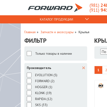
(981)
248
(911)
941
КАТАЛОГ ПРОДУКЦИИ
Главная
Запчасти и аксессуары
Крылья
ФИЛЬТР
КРЫ
Только товары в наличии
Производитель
1
EVOLUTION (
5
)
FORWARD (
2
)
HOGGER (
1
)
KLONK (
19
)
RAPIDA (
12
)
SKS (
33
)