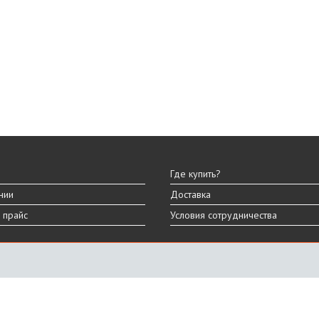
Где купить?
нии
Доставка
 прайс
Условия сотрудничества
ы
вара могут отличаться от представленных на сайте.
дизайна, характеристик и комплектации товара.
График работы