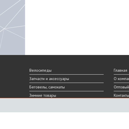
Велосипеды
Главная
Запчасти и аксессуары
О компа
Беговелы, самокаты
Оптовый
Зимние товары
Контакт
Реальный внешний вид и технические характеристики то
Производитель оставляет за собой право на изменение 
Санкт-Петербург, Шафировский пр.