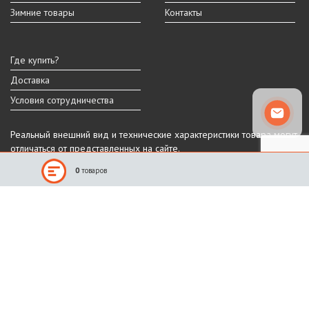
Зимние товары
Контакты
Где купить?
Доставка
Условия сотрудничества
Реальный внешний вид и технические характеристики товара могут
отличаться от представленных на сайте.
Производитель оставляет за собой право на изменение дизайна,
0
товаров
характеристик и комплектации товара.
Санкт-Петербург, Шафировский пр.
(812) 309-11-10
(911) 941-13-90
График работы
ПН-ПТ: 9:00 - 18:00
СБ-ВС: выходные