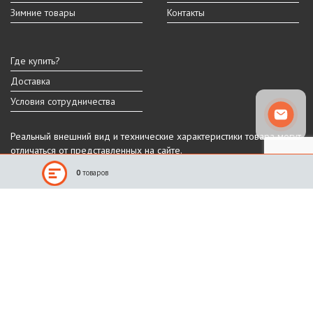
Зимние товары
Контакты
Где купить?
Доставка
Условия сотрудничества
Реальный внешний вид и технические характеристики товара могут
отличаться от представленных на сайте.
Производитель оставляет за собой право на изменение дизайна,
0
товаров
характеристик и комплектации товара.
Санкт-Петербург, Шафировский пр.
(812) 309-11-10
(911) 941-13-90
График работы
ПН-ПТ: 9:00 - 18:00
СБ-ВС: выходные