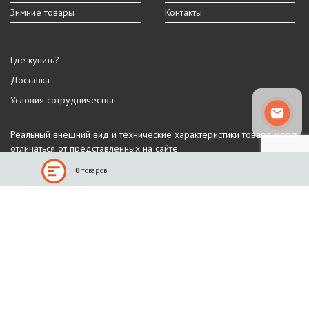
Зимние товары
Контакты
Где купить?
Доставка
Условия сотрудничества
Реальный внешний вид и технические характеристики товара могут
отличаться от представленных на сайте.
Производитель оставляет за собой право на изменение дизайна,
0
товаров
характеристик и комплектации товара.
Санкт-Петербург, Шафировский пр.
(812) 309-11-10
(911) 941-13-90
График работы
ПН-ПТ: 9:00 - 18:00
СБ-ВС: выходные