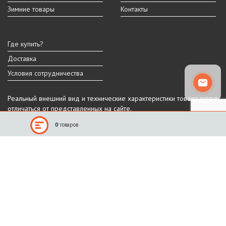
Зимние товары
Контакты
Где купить?
Доставка
Условия сотрудничества
Реальный внешний вид и технические характеристики товара могут
отличаться от представленных на сайте.
Производитель оставляет за собой право на изменение дизайна,
0
товаров
характеристик и комплектации товара.
Санкт-Петербург, Шафировский пр.
(812) 309-11-10
(911) 941-13-90
График работы
ПН-ПТ: 9:00 - 18:00
СБ-ВС: выходные