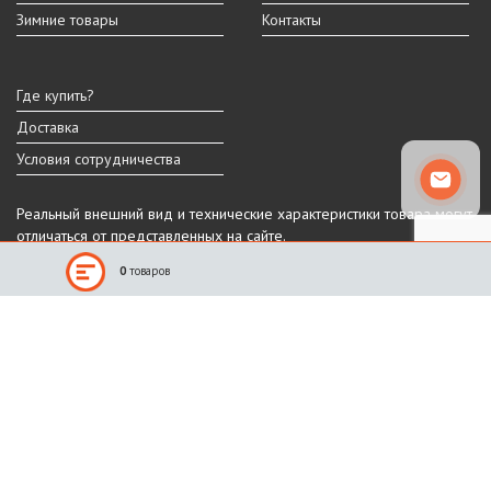
Зимние товары
Контакты
Где купить?
Доставка
Условия сотрудничества
Реальный внешний вид и технические характеристики товара могут
отличаться от представленных на сайте.
Производитель оставляет за собой право на изменение дизайна,
0
товаров
характеристик и комплектации товара.
Санкт-Петербург, Шафировский пр.
(812) 309-11-10
(911) 941-13-90
График работы
ПН-ПТ: 9:00 - 18:00
СБ-ВС: выходные