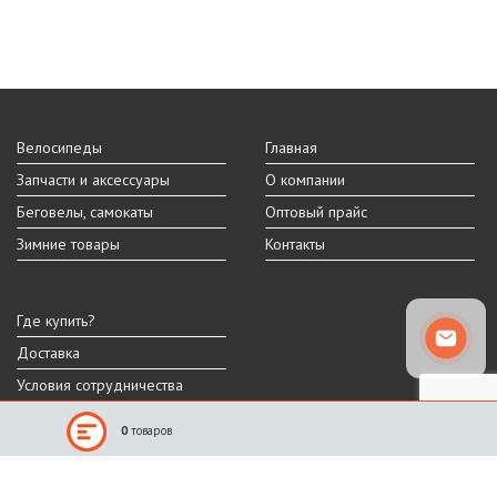
Велосипеды
Главная
Запчасти и аксессуары
О компании
Беговелы, самокаты
Оптовый прайс
Зимние товары
Контакты
Где купить?
Доставка
Условия сотрудничества
0
товаров
Реальный внешний вид и технические характеристики товара могут
отличаться от представленных на сайте.
Производитель оставляет за собой право на изменение дизайна,