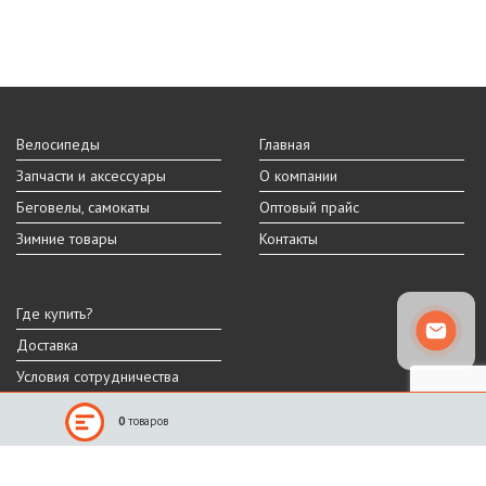
Велосипеды
Главная
Запчасти и аксессуары
О компании
Беговелы, самокаты
Оптовый прайс
Зимние товары
Контакты
Где купить?
Доставка
Условия сотрудничества
0
товаров
Реальный внешний вид и технические характеристики товара могут
отличаться от представленных на сайте.
Производитель оставляет за собой право на изменение дизайна,