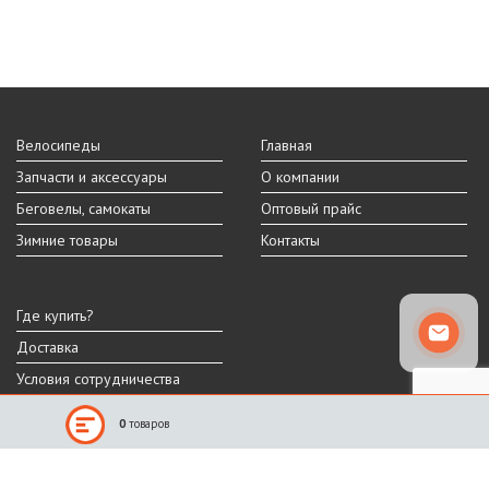
Велосипеды
Главная
Запчасти и аксессуары
О компании
Беговелы, самокаты
Оптовый прайс
Зимние товары
Контакты
Где купить?
Доставка
Условия сотрудничества
0
товаров
Реальный внешний вид и технические характеристики товара могут
отличаться от представленных на сайте.
Производитель оставляет за собой право на изменение дизайна,