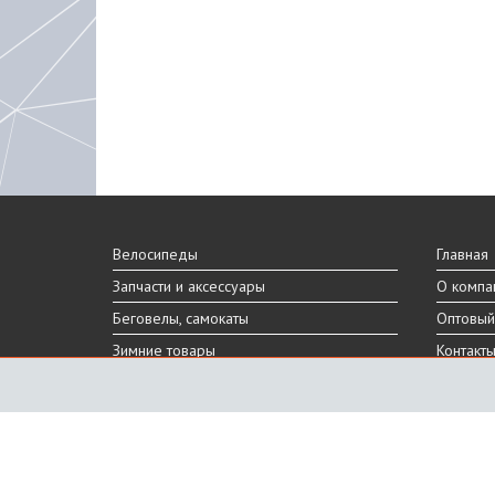
Велосипеды
Главная
Запчасти и аксессуары
О компа
Беговелы, самокаты
Оптовый
Зимние товары
Контакт
Реальный внешний вид и технические характеристики то
Производитель оставляет за собой право на изменение 
Санкт-Петербург, Шафировский пр.