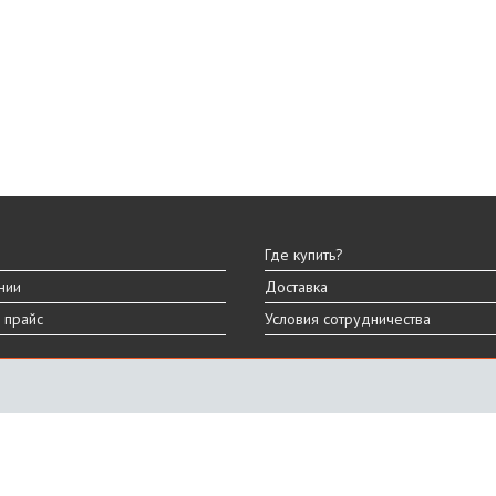
Где купить?
нии
Доставка
 прайс
Условия сотрудничества
ы
вара могут отличаться от представленных на сайте.
дизайна, характеристик и комплектации товара.
График работы
ПН-ПТ: 9:00 - 18:00