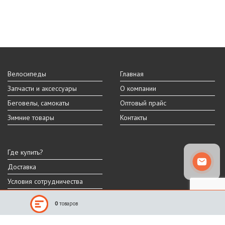
Велосипеды
Главная
Запчасти и аксессуары
О компании
Беговелы, самокаты
Оптовый прайс
Зимние товары
Контакты
Где купить?
Доставка
Условия сотрудничества
0
товаров
Реальный внешний вид и технические характеристики товара могут
отличаться от представленных на сайте.