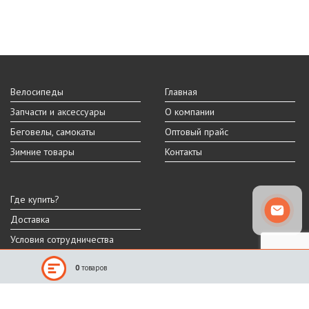
Велосипеды
Главная
Запчасти и аксессуары
О компании
Беговелы, самокаты
Оптовый прайс
Зимние товары
Контакты
Где купить?
Доставка
Условия сотрудничества
0
товаров
Реальный внешний вид и технические характеристики товара могут
отличаться от представленных на сайте.
Производитель оставляет за собой право на изменение дизайна,