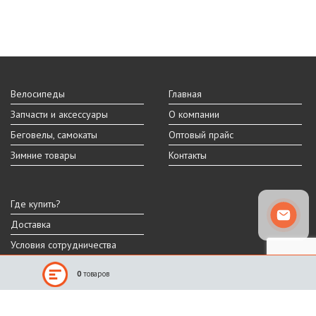
Велосипеды
Главная
Запчасти и аксессуары
О компании
Беговелы, самокаты
Оптовый прайс
Зимние товары
Контакты
Где купить?
Доставка
Условия сотрудничества
0
товаров
Реальный внешний вид и технические характеристики товара могут
отличаться от представленных на сайте.
Производитель оставляет за собой право на изменение дизайна,