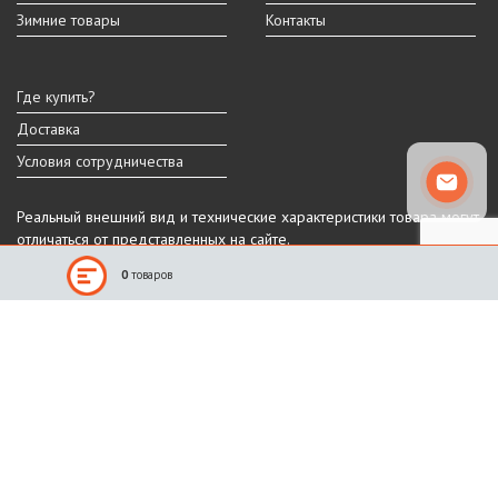
Зимние товары
Контакты
Где купить?
Доставка
Условия сотрудничества
Реальный внешний вид и технические характеристики товара могут
отличаться от представленных на сайте.
Производитель оставляет за собой право на изменение дизайна,
0
товаров
характеристик и комплектации товара.
Санкт-Петербург, Шафировский пр.
(812) 309-11-10
(911) 941-13-90
График работы
ПН-ПТ: 9:00 - 18:00
СБ-ВС: выходные