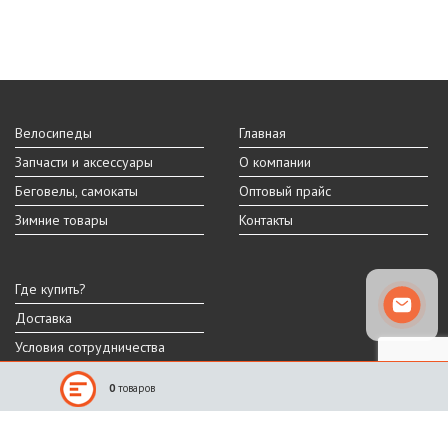
Велосипеды
Главная
Запчасти и аксессуары
О компании
Беговелы, самокаты
Оптовый прайс
Зимние товары
Контакты
Где купить?
Доставка
Условия сотрудничества
0
товаров
Реальный внешний вид и технические характеристики товара могут
отличаться от представленных на сайте.
Производитель оставляет за собой право на изменение дизайна,