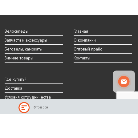
Велосипеды
Главная
Запчасти и аксессуары
О компании
Беговелы, самокаты
Оптовый прайс
Зимние товары
Контакты
Где купить?
Доставка
Условия сотрудничества
0
товаров
Реальный внешний вид и технические характеристики товара могут
отличаться от представленных на сайте.
Производитель оставляет за собой право на изменение дизайна,
характеристик и комплектации товара.