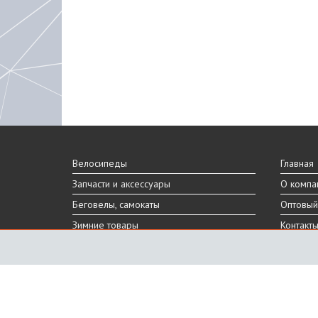
Велосипеды
Главная
Запчасти и аксессуары
О компа
Беговелы, самокаты
Оптовый
Зимние товары
Контакт
Реальный внешний вид и технические характеристики то
Производитель оставляет за собой право на изменение 
Санкт-Петербург, Шафировский пр.