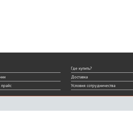
Где купить?
нии
Доставка
 прайс
Условия сотрудничества
ы
вара могут отличаться от представленных на сайте.
дизайна, характеристик и комплектации товара.
График работы
ПН-ПТ: 9:00 - 18:00