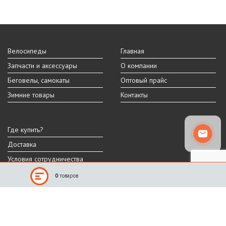
Велосипеды
Главная
Запчасти и аксессуары
О компании
Беговелы, самокаты
Оптовый прайс
Зимние товары
Контакты
Где купить?
Доставка
Условия сотрудничества
0
товаров
Реальный внешний вид и технические характеристики товара могут
отличаться от представленных на сайте.
Производитель оставляет за собой право на изменение дизайна,
характеристик и комплектации товара.