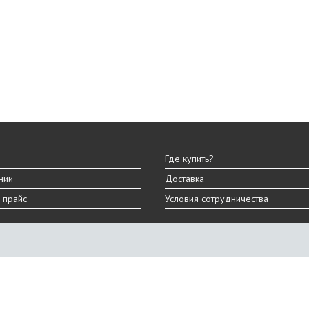
Где купить?
нии
Доставка
 прайс
Условия сотрудничества
ы
вара могут отличаться от представленных на сайте.
дизайна, характеристик и комплектации товара.
График работы
ПН-ПТ: 9:00 - 18:00