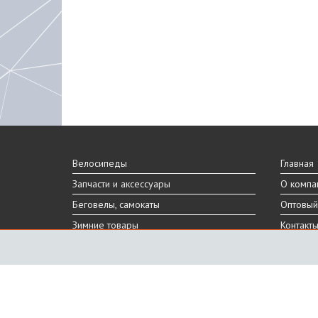
Велосипеды
Главная
Запчасти и аксессуары
О компа
Беговелы, самокаты
Оптовый
Зимние товары
Контакт
Реальный внешний вид и технические характеристики то
Производитель оставляет за собой право на изменение 
Санкт-Петербург, Шафировский пр.