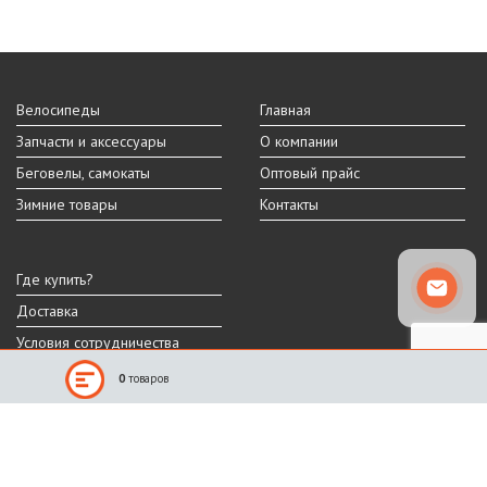
Велосипеды
Главная
Запчасти и аксессуары
О компании
Беговелы, самокаты
Оптовый прайс
Зимние товары
Контакты
Где купить?
Доставка
Условия сотрудничества
0
товаров
Реальный внешний вид и технические характеристики товара могут
отличаться от представленных на сайте.
Производитель оставляет за собой право на изменение дизайна,
характеристик и комплектации товара.