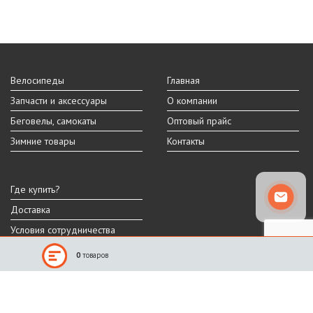
Велосипеды
Главная
Запчасти и аксессуары
О компании
Беговелы, самокаты
Оптовый прайс
Зимние товары
Контакты
Где купить?
Доставка
Условия сотрудничества
0
товаров
Реальный внешний вид и технические характеристики товара могут
отличаться от представленных на сайте.
Производитель оставляет за собой право на изменение дизайна,
характеристик и комплектации товара.