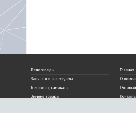
Велосипеды
Главная
Запчасти и аксессуары
О компа
Беговелы, самокаты
Оптовый
Зимние товары
Контакт
Реальный внешний вид и технические характеристики то
Производитель оставляет за собой право на изменение 
Санкт-Петербург, Шафировский пр.