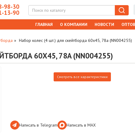
-98-30
-13-90
ГЛАВНАЯ
О КОМПАНИИ
НОВОСТИ
ОПТОВ
йтборда
Набор колес (4 шт.) для скейтборда 60х45, 78a (NN004255)
ЕЙТБОРДА 60Х45, 78A (NN004255)
Смотреть все характеристики
Написать в Telegram
Написать в МАХ