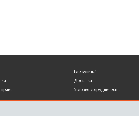
Где купить?
нии
Доставка
 прайс
Условия сотрудничества
ы
вара могут отличаться от представленных на сайте.
дизайна, характеристик и комплектации товара.
График работы
ПН-ПТ: 9:00 - 18:00