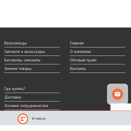
Велосипеды
Главная
Запчасти и аксессуары
О компании
Беговелы, самокаты
Оптовый прайс
Зимние товары
Контакты
Где купить?
Доставка
Условия сотрудничества
0
товаров
Реальный внешний вид и технические характеристики товара могут
отличаться от представленных на сайте.