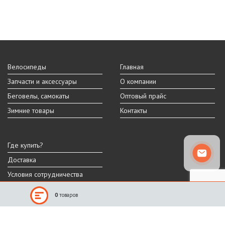
Велосипеды
Главная
Запчасти и аксессуары
О компании
Беговелы, самокаты
Оптовый прайс
Зимние товары
Контакты
Где купить?
Доставка
Условия сотрудничества
0
товаров
Реальный внешний вид и технические характеристики товара могут
отличаться от представленных на сайте.
Производитель оставляет за собой право на изменение дизайна,