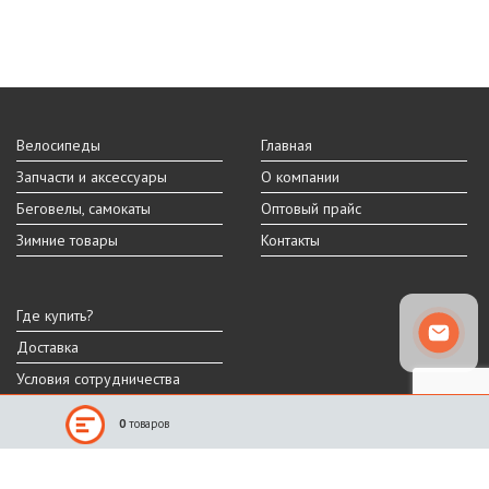
Велосипеды
Главная
Запчасти и аксессуары
О компании
Беговелы, самокаты
Оптовый прайс
Зимние товары
Контакты
Где купить?
Доставка
Условия сотрудничества
0
товаров
Реальный внешний вид и технические характеристики товара могут
отличаться от представленных на сайте.
Производитель оставляет за собой право на изменение дизайна,