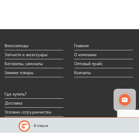
Велосипеды
Главная
Запчасти и аксессуары
О компании
Беговелы, самокаты
Оптовый прайс
Зимние товары
Контакты
Где купить?
Доставка
Условия сотрудничества
0
товаров
Реальный внешний вид и технические характеристики товара могут
отличаться от представленных на сайте.