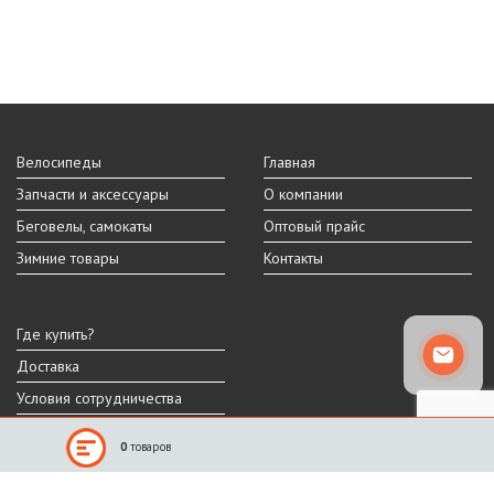
Велосипеды
Главная
Запчасти и аксессуары
О компании
Беговелы, самокаты
Оптовый прайс
Зимние товары
Контакты
Где купить?
Доставка
Условия сотрудничества
0
товаров
Реальный внешний вид и технические характеристики товара могут
отличаться от представленных на сайте.