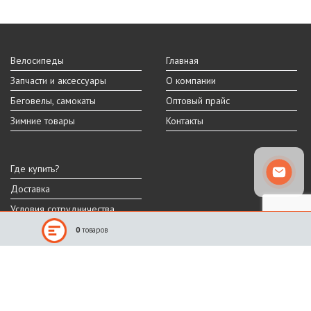
Велосипеды
Главная
Запчасти и аксессуары
О компании
Беговелы, самокаты
Оптовый прайс
Зимние товары
Контакты
Где купить?
Доставка
Условия сотрудничества
0
товаров
Реальный внешний вид и технические характеристики товара могут
отличаться от представленных на сайте.
Производитель оставляет за собой право на изменение дизайна,
характеристик и комплектации товара.