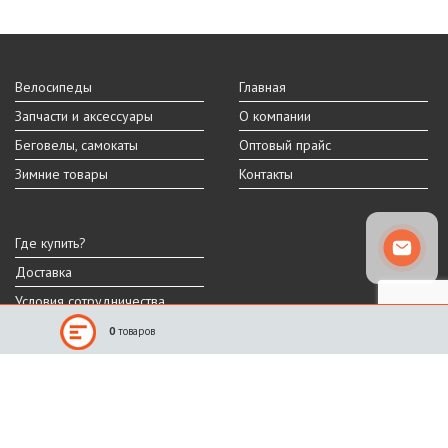
Велосипеды
Главная
Запчасти и аксессуары
О компании
Беговелы, самокаты
Оптовый прайс
Зимние товары
Контакты
Где купить?
Доставка
Условия сотрудничества
0
товаров
Реальный внешний вид и технические характеристики товара могут
отличаться от представленных на сайте.
Производитель оставляет за собой право на изменение дизайна,
характеристик и комплектации товара.