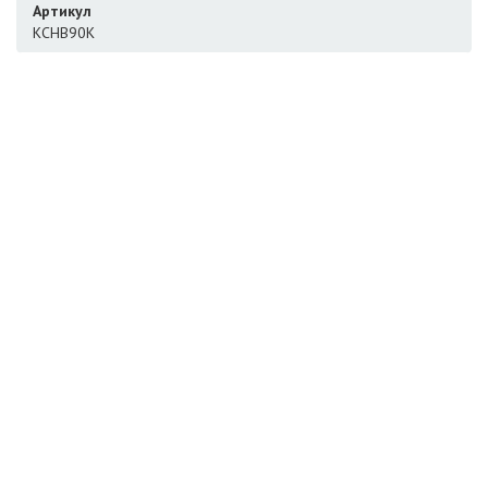
Артикул
КСНВ90К