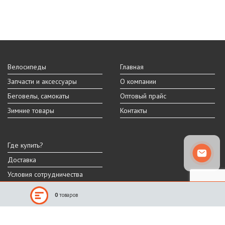
Велосипеды
Главная
Запчасти и аксессуары
О компании
Беговелы, самокаты
Оптовый прайс
Зимние товары
Контакты
Где купить?
Доставка
Условия сотрудничества
0
товаров
Реальный внешний вид и технические характеристики товара могут
отличаться от представленных на сайте.
Производитель оставляет за собой право на изменение дизайна,