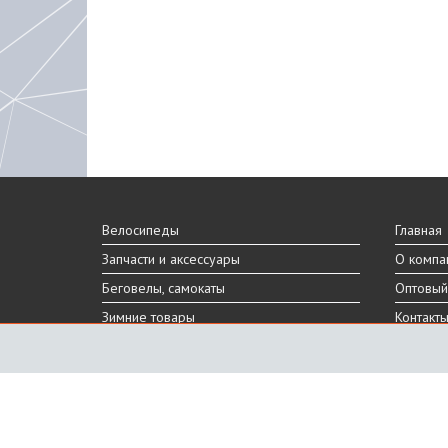
Велосипеды
Главная
Запчасти и аксессуары
О компа
Беговелы, самокаты
Оптовый
Зимние товары
Контакт
Реальный внешний вид и технические характеристики то
Производитель оставляет за собой право на изменение 
Санкт-Петербург, Шафировский пр.