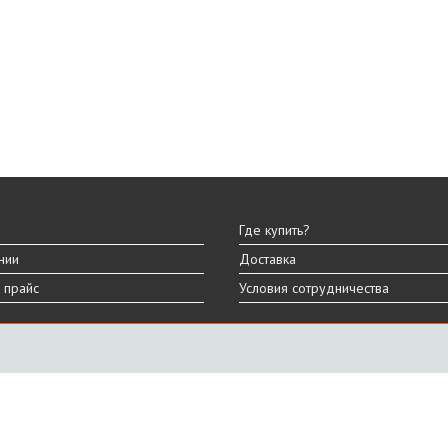
Где купить?
нии
Доставка
 прайс
Условия сотрудничества
ы
вара могут отличаться от представленных на сайте.
дизайна, характеристик и комплектации товара.
График работы
ПН-ПТ: 9:00 - 18:00