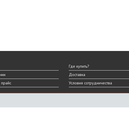
Где купить?
нии
Доставка
 прайс
Условия сотрудничества
ы
вара могут отличаться от представленных на сайте.
дизайна, характеристик и комплектации товара.
График работы
ПН-ПТ: 9:00 - 18:00