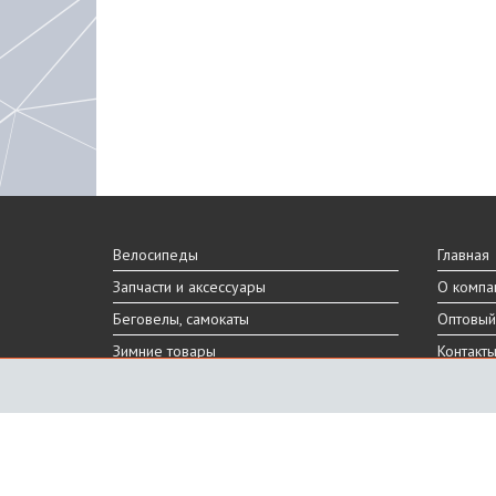
Велосипеды
Главная
Запчасти и аксессуары
О компа
Беговелы, самокаты
Оптовый
Зимние товары
Контакт
Реальный внешний вид и технические характеристики то
Производитель оставляет за собой право на изменение 
Санкт-Петербург, Шафировский пр.