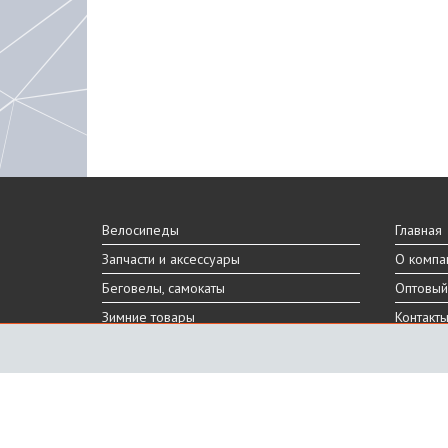
Велосипеды
Главная
Запчасти и аксессуары
О компа
Беговелы, самокаты
Оптовый
Зимние товары
Контакт
Реальный внешний вид и технические характеристики то
Производитель оставляет за собой право на изменение 
Санкт-Петербург, Шафировский пр.