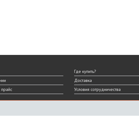
Где купить?
нии
Доставка
 прайс
Условия сотрудничества
ы
вара могут отличаться от представленных на сайте.
дизайна, характеристик и комплектации товара.
График работы
ПН-ПТ: 9:00 - 18:00