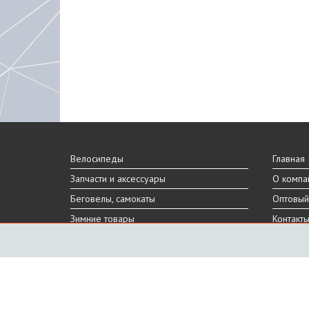
Велосипеды
Главная
Запчасти и аксессуары
О компа
Беговелы, самокаты
Оптовый
Зимние товары
Контакт
Реальный внешний вид и технические характеристики то
Производитель оставляет за собой право на изменение 
Санкт-Петербург, Шафировский пр.