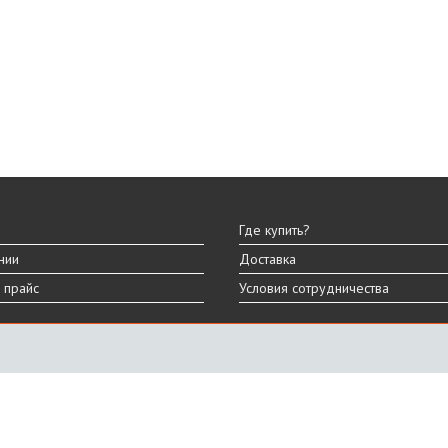
Где купить?
нии
Доставка
 прайс
Условия сотрудничества
ы
вара могут отличаться от представленных на сайте.
дизайна, характеристик и комплектации товара.
График работы
ПН-ПТ: 9:00 - 18:00