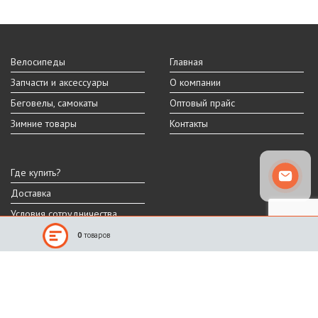
Велосипеды
Главная
Запчасти и аксессуары
О компании
Беговелы, самокаты
Оптовый прайс
Зимние товары
Контакты
Где купить?
Доставка
Условия сотрудничества
0
товаров
Реальный внешний вид и технические характеристики товара могут
отличаться от представленных на сайте.
Производитель оставляет за собой право на изменение дизайна,
характеристик и комплектации товара.