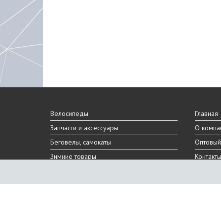
Велосипеды
Главная
Запчасти и аксессуары
О компа
Беговелы, самокаты
Оптовый
Зимние товары
Контакт
Реальный внешний вид и технические характеристики то
Производитель оставляет за собой право на изменение 
Санкт-Петербург, Шафировский пр.