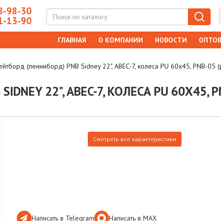
-98-30
-13-90
ГЛАВНАЯ
О КОМПАНИИ
НОВОСТИ
ОПТОВ
ейтборд (пенниборд) PNB Sidney 22", ABEC-7, колеса PU 60x45, PNB-0
IDNEY 22", ABEC-7, КОЛЕСА PU 60X45, 
Смотреть все характеристики
Написать в Telegram
Написать в МАХ