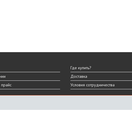
Где купить?
нии
Доставка
 прайс
Условия сотрудничества
ы
вара могут отличаться от представленных на сайте.
дизайна, характеристик и комплектации товара.
График работы
ПН-ПТ: 9:00 - 18:00