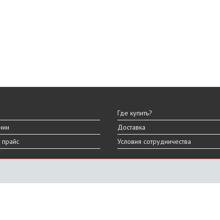
Где купить?
нии
Доставка
 прайс
Условия сотрудничества
ы
вара могут отличаться от представленных на сайте.
дизайна, характеристик и комплектации товара.
График работы
ПН-ПТ: 9:00 - 18:00