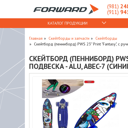
(981)
248
(911)
941
КАТАЛОГ ПРОДУКЦИИ
Главная
Скейтборды и запчасти
Скейтборды
Скейтборд (пенниборд) PWS 23" Print "Fantasy", с ру
СКЕЙТБОРД (ПЕННИБОРД) PWS 
ПОДВЕСКА - ALU, ABEC-7 (СИН