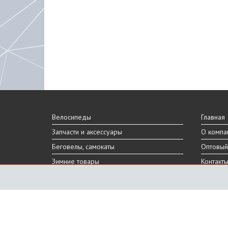
Велосипеды
Главная
Запчасти и аксессуары
О компа
Беговелы, самокаты
Оптовый
Зимние товары
Контакт
Реальный внешний вид и технические характеристики то
Производитель оставляет за собой право на изменение 
Санкт-Петербург, Шафировский пр.