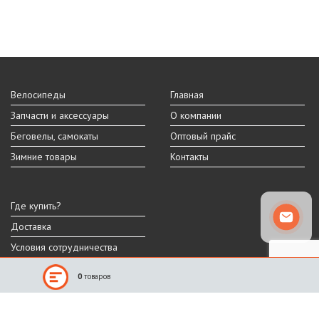
Велосипеды
Главная
Запчасти и аксессуары
О компании
Беговелы, самокаты
Оптовый прайс
Зимние товары
Контакты
Где купить?
Доставка
Условия сотрудничества
0
товаров
Реальный внешний вид и технические характеристики товара могут
отличаться от представленных на сайте.
Производитель оставляет за собой право на изменение дизайна,