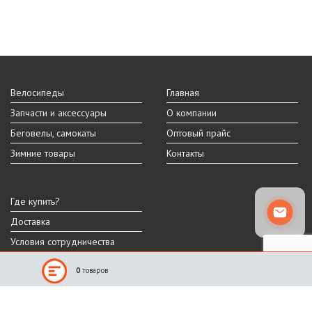
Велосипеды
Главная
Запчасти и аксессуары
О компании
Беговелы, самокаты
Оптовый прайс
Зимние товары
Контакты
Где купить?
Доставка
Условия сотрудничества
0
товаров
Реальный внешний вид и технические характеристики товара могут
отличаться от представленных на сайте.
Производитель оставляет за собой право на изменение дизайна,