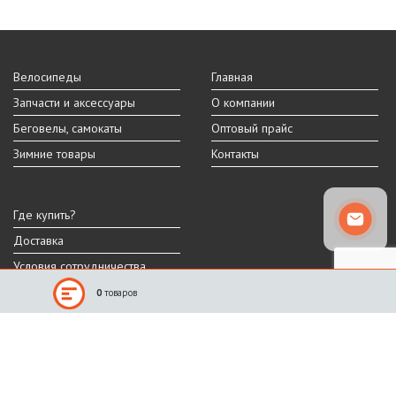
Велосипеды
Главная
Запчасти и аксессуары
О компании
Беговелы, самокаты
Оптовый прайс
Зимние товары
Контакты
Где купить?
Доставка
Условия сотрудничества
0
товаров
Реальный внешний вид и технические характеристики товара могут
отличаться от представленных на сайте.
Производитель оставляет за собой право на изменение дизайна,
характеристик и комплектации товара.