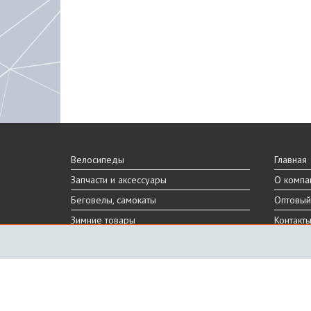
Велосипеды
Главная
Запчасти и аксессуары
О компа
Беговелы, самокаты
Оптовый
Зимние товары
Контакт
Реальный внешний вид и технические характеристики то
Производитель оставляет за собой право на изменение 
Санкт-Петербург, Шафировский пр.