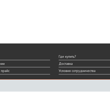
Где купить?
нии
Доставка
 прайс
Условия сотрудничества
ы
вара могут отличаться от представленных на сайте.
дизайна, характеристик и комплектации товара.
График работы
ПН-ПТ: 9:00 - 18:00