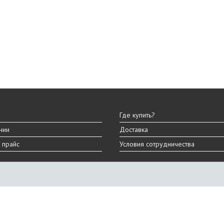
Где купить?
нии
Доставка
 прайс
Условия сотрудничества
ы
вара могут отличаться от представленных на сайте.
дизайна, характеристик и комплектации товара.
График работы
ПН-ПТ: 9:00 - 18:00