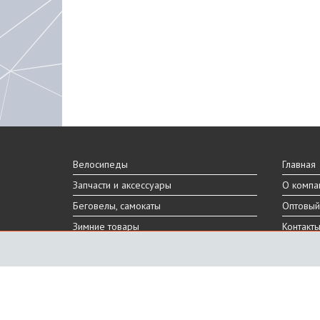
Велосипеды
Главная
Запчасти и аксессуары
О компа
Беговелы, самокаты
Оптовый
Зимние товары
Контакт
Реальный внешний вид и технические характеристики то
Производитель оставляет за собой право на изменение 
Санкт-Петербург, Шафировский пр.