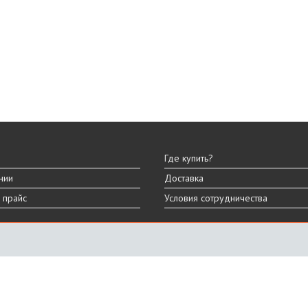
Где купить?
нии
Доставка
 прайс
Условия сотрудничества
ы
вара могут отличаться от представленных на сайте.
дизайна, характеристик и комплектации товара.
График работы
ПН-ПТ: 9:00 - 18:00