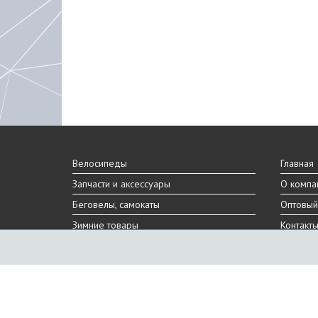
Велосипеды
Главная
Запчасти и аксессуары
О компа
Беговелы, самокаты
Оптовый
Зимние товары
Контакт
Реальный внешний вид и технические характеристики то
Производитель оставляет за собой право на изменение 
Санкт-Петербург, Шафировский пр.