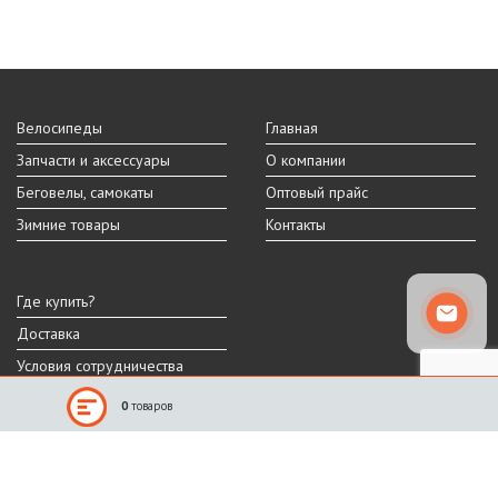
Велосипеды
Главная
Запчасти и аксессуары
О компании
Беговелы, самокаты
Оптовый прайс
Зимние товары
Контакты
Где купить?
Доставка
Условия сотрудничества
0
товаров
Реальный внешний вид и технические характеристики товара могут
отличаться от представленных на сайте.
Производитель оставляет за собой право на изменение дизайна,
характеристик и комплектации товара.