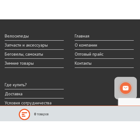
Велосипеды
Главная
Запчасти и аксессуары
О компании
Беговелы, самокаты
Оптовый прайс
Зимние товары
Контакты
Где купить?
Доставка
Условия сотрудничества
0
товаров
Реальный внешний вид и технические характеристики товара могут
отличаться от представленных на сайте.
Производитель оставляет за собой право на изменение дизайна,
характеристик и комплектации товара.