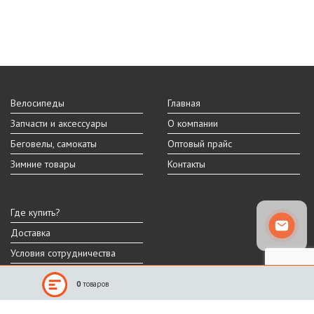
Велосипеды
Главная
Запчасти и аксессуары
О компании
Беговелы, самокаты
Оптовый прайс
Зимние товары
Контакты
Где купить?
Доставка
Условия сотрудничества
0
товаров
Реальный внешний вид и технические характеристики товара могут
отличаться от представленных на сайте.