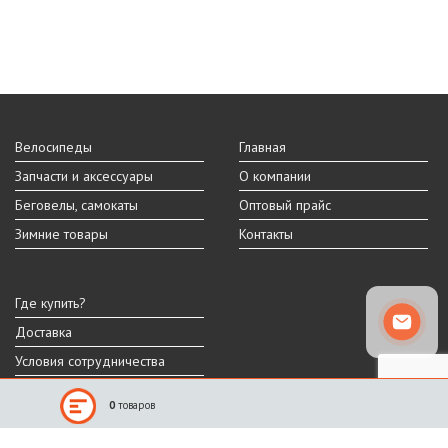
Велосипеды
Главная
Запчасти и аксессуары
О компании
Беговелы, самокаты
Оптовый прайс
Зимние товары
Контакты
Где купить?
Доставка
Условия сотрудничества
0
товаров
Реальный внешний вид и технические характеристики товара могут
отличаться от представленных на сайте.